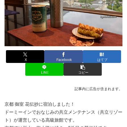
X
Facebook
はてブ
LINE
コピー
記事内に広告が含まれます。
京都 御室 花伝抄に宿泊しました！
ドーミーインでおなじみの共立メンテナンス（共立リゾー
ト）が運営している高級旅館です。