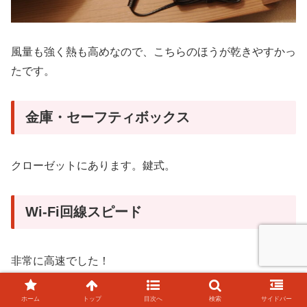
風量も強く熱も高めなので、こちらのほうが乾きやすかっ
たです。
金庫・セーフティボックス
クローゼットにあります。鍵式。
Wi-Fi回線スピード
非常に高速でした！
21:40頃の回線速度。
ホーム
トップ
目次へ
検索
サイドバー