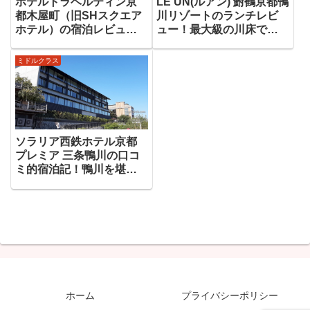
ホテルトラベルティン京
LE UN(ルアン) 鮒鶴京都鴨
都木屋町（旧SHスクエア
川リゾートのランチレビ
ホテル）の宿泊レビュ
ュー！最大級の川床で京
ー！バス停、鴨川至近で
都の夏を満喫
観光に便利
ミドルクラス
ソラリア西鉄ホテル京都
プレミア 三条鴨川の口コ
ミ的宿泊記！鴨川を堪能
するならココ
ホーム
プライバシーポリシー