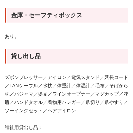
金庫・セーフティボックス
あり。
貸し出し品
ズボンプレッサー／アイロン／電気スタンド／延長コード
／LANケーブル／氷枕／体重計／体温計／毛布／そばがら
枕／パジャマ／姿見／ワインオープナー／マグカップ／花
瓶／ハンドタオル／着物用ハンガー／爪切り／爪やすり／
ソーイングセット／ヘアアイロン
福祉用貸出し品：