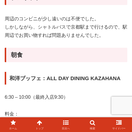
周辺のコンビニが少し遠いのは不便でした。
しかしながら、シャトルバスで京都駅まで行けるので、駅
周辺でお買い物すれば問題ありませんでした。
朝食
和洋ブッフェ：ALL DAY DINING KAZAHANA
6:30 – 10:00（最終入店9:30）
料金：
大人（13歳以上）：3,356円
ホーム
トップ
目次へ
検索
サイドバー
4歳から12歳：1,678円