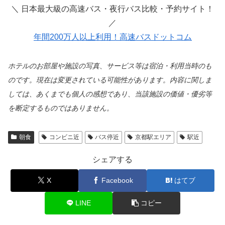
＼ 日本最大級の高速バス・夜行バス比較・予約サイト！
／
年間200万人以上利用！高速バスドットコム
ホテルのお部屋や施設の写真、サービス等は宿泊・利用当時のも
のです。現在は変更されている可能性があります。内容に関しま
しては、あくまでも個人の感想であり、当該施設の価値・優劣等
を断定するものではありません。
朝食
コンビニ近
バス停近
京都駅エリア
駅近
シェアする
X
Facebook
はてブ
LINE
コピー