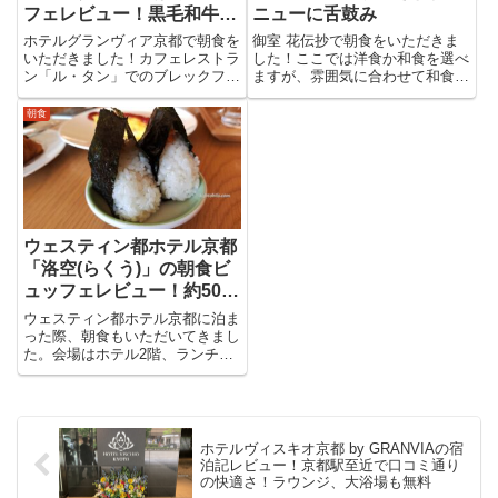
フェレビュー！黒毛和牛の
ニューに舌鼓み
ローストビーフが美味
ホテルグランヴィア京都で朝食を
御室 花伝抄で朝食をいただきま
いただきました！カフェレストラ
した！ここでは洋食か和食を選べ
ン「ル・タン」でのブレックファ
ますが、雰囲気に合わせて和食を
ストバイキングです。
チョイス。場所は、地下1階のレ
ストラン「桜月」です。
朝食
ウェスティン都ホテル京都
「洛空(らくう)」の朝食ビ
ュッフェレビュー！約50種
の和洋メニューで至福の朝
ウェスティン都ホテル京都に泊ま
ご飯を
った際、朝食もいただいてきまし
た。会場はホテル2階、ランチも
ディナーも大人気な【オールデイ
ダイニング洛空(らくう)】です！
これがもう美味しくて。朝から元
気いっぱいになりましたよ。
ホテルヴィスキオ京都 by GRANVIAの宿
泊記レビュー！京都駅至近で口コミ通り
の快適さ！ラウンジ、大浴場も無料