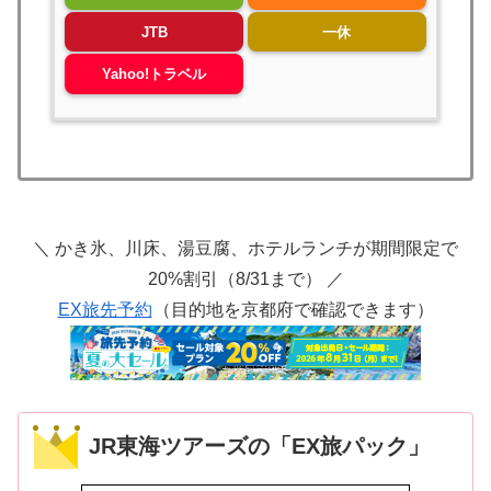
JTB
一休
Yahoo!トラベル
＼ かき氷、川床、湯豆腐、ホテルランチが期間限定で
20%割引（8/31まで） ／
EX旅先予約
（目的地を京都府で確認できます）
JR東海ツアーズの「EX旅パック」