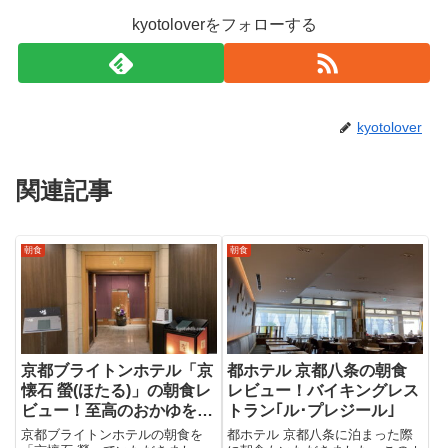
kyotoloverをフォローする
kyotolover
関連記事
朝食
朝食
京都ブライトンホテル「京
都ホテル 京都八条の朝食
懐石 螢(ほたる)」の朝食レ
レビュー！バイキングレス
ビュー！至高のおかゆを堪
トラン｢ル･プレジール｣
能
京都ブライトンホテルの朝食を
都ホテル 京都八条に泊まった際