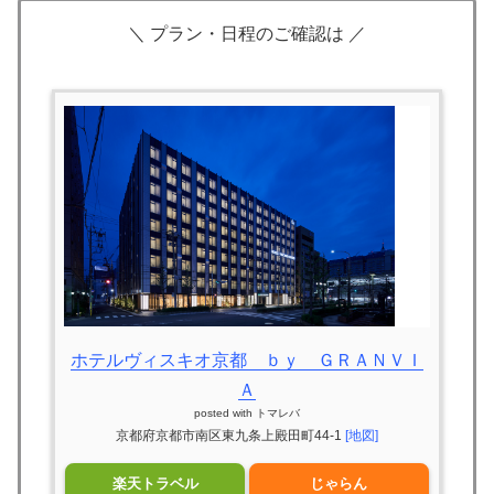
＼ プラン・日程のご確認は ／
ホテルヴィスキオ京都 ｂｙ ＧＲＡＮＶＩ
Ａ
posted with
トマレバ
京都府京都市南区東九条上殿田町44-1
[地図]
楽天トラベル
じゃらん