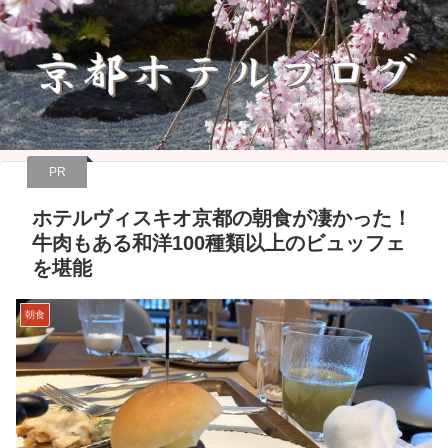
PR
ホテルヴィスキオ京都の朝食が凄かった！
牛肉もある和洋100種類以上のビュッフェ
を堪能
朝食